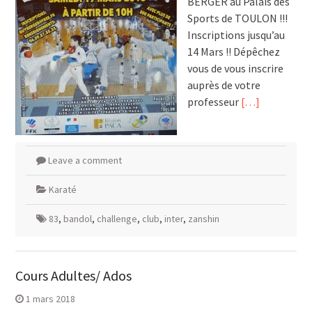
BERGER au Palais des
Sports de TOULON !!!
Inscriptions jusqu’au
14 Mars !! Dépêchez
vous de vous inscrire
auprès de votre
professeur
[…]
Leave a comment
Karaté
83
,
bandol
,
challenge
,
club
,
inter
,
zanshin
Cours Adultes/ Ados
1 mars 2018