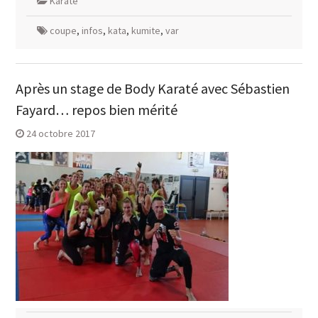
Karaté
coupe
,
infos
,
kata
,
kumite
,
var
Après un stage de Body Karaté avec Sébastien
Fayard… repos bien mérité
24 octobre 2017